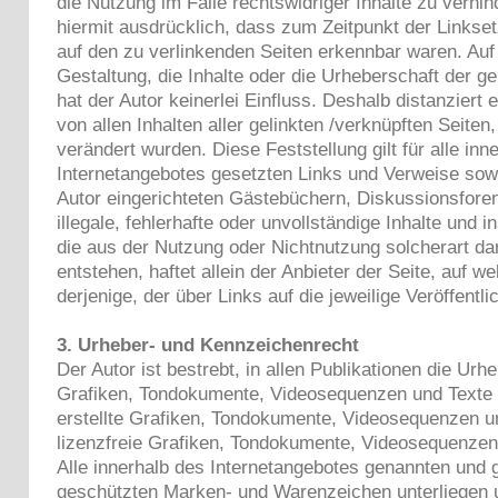
die Nutzung im Falle rechtswidriger Inhalte zu verhin
hiermit ausdrücklich, dass zum Zeitpunkt der Linksetz
auf den zu verlinkenden Seiten erkennbar waren. Auf 
Gestaltung, die Inhalte oder die Urheberschaft der ge
hat der Autor keinerlei Einfluss. Deshalb distanziert 
von allen Inhalten aller gelinkten /verknüpften Seiten
verändert wurden. Diese Feststellung gilt für alle in
Internetangebotes gesetzten Links und Verweise sow
Autor eingerichteten Gästebüchern, Diskussionsforen
illegale, fehlerhafte oder unvollständige Inhalte und
die aus der Nutzung oder Nichtnutzung solcherart da
entstehen, haftet allein der Anbieter der Seite, auf 
derjenige, der über Links auf die jeweilige Veröffentli
3. Urheber- und Kennzeichenrecht
Der Autor ist bestrebt, in allen Publikationen die Ur
Grafiken, Tondokumente, Videosequenzen und Texte 
erstellte Grafiken, Tondokumente, Videosequenzen u
lizenzfreie Grafiken, Tondokumente, Videosequenzen
Alle innerhalb des Internetangebotes genannten und g
geschützten Marken- und Warenzeichen unterliegen 