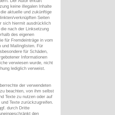
dern. Der Autor erklärt
ung keine illegalen Inhalte
die aktuelle und zukünftige
linkten/verknüpften Seiten
er sich hiermit ausdrücklich
, die nach der Linksetzung
nerhalb des eigenen
ie für Fremdeinträge in vom
 und Mailinglisten. Für
 insbesondere für Schäden,
rgebotener Informationen
welche verwiesen wurde, nicht
chung lediglich verweist.
heberrechte der verwendeten
zu beachten, von ihm selbst
nd Texte zu nutzen oder auf
 und Texte zurückzugreifen.
gf. durch Dritte
uneingeschränkt den